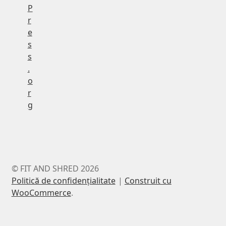
P
r
e
s
s
.
o
r
g
© FIT AND SHRED 2026
Politică de confidențialitate
Construit cu
WooCommerce
.