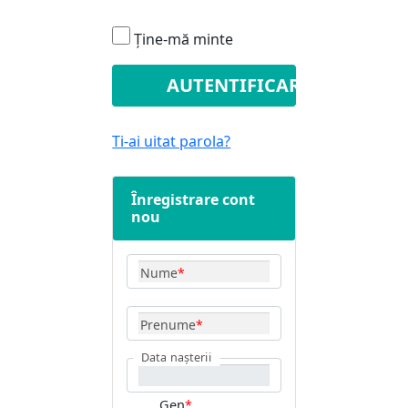
Ține-mă minte
Ti-ai uitat parola?
Înregistrare cont
nou
Nume
*
Prenume
*
Data nașterii
Gen
*