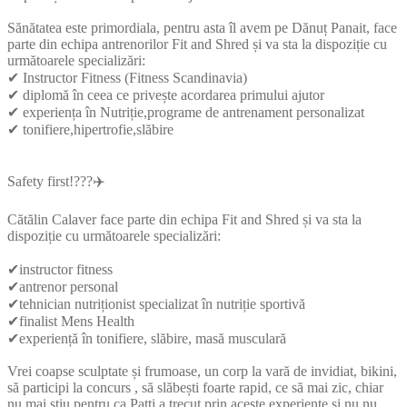
Sănătatea este primordiala, pentru asta îl avem pe Dănuț Panait, face
parte din echipa antrenorilor Fit and Shred și va sta la dispoziție cu
următoarele specializări:
✔ Instructor Fitness (Fitness Scandinavia)
✔ diplomă în ceea ce privește acordarea primului ajutor
✔ experiența în Nutriție,programe de antrenament personalizat
✔ tonifiere,hipertrofie,slăbire
Safety first!?‍??‍✈️
Cătălin Calaver face parte din echipa Fit and Shred și va sta la
dispoziție cu următoarele specializări:
✔instructor fitness
✔antrenor personal
✔tehnician nutriționist specializat în nutriție sportivă
✔finalist Mens Health
✔experiență în tonifiere, slăbire, masă musculară
Vrei coapse sculptate și frumoase, un corp la vară de invidiat, bikini,
să participi la concurs , să slăbești foarte rapid, ce să mai zic, chiar
nu mai știu pentru ca Patti a trecut prin aceste experiențe și nu nu ,