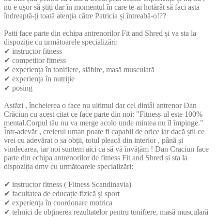
nu e ușor să știți dar în momentul în care te-ai hotărât să faci asta
îndreaptă-ți toată atenția către Patricia și întreabă-o!??
Patti face parte din echipa antrenorilor Fit and Shred și va sta la
dispoziție cu următoarele specializări:
✔ instructor fitness
✔ competitor fitness
✔ experiența în tonifiere, slăbire, masă musculară
✔ experiența în nutriție
✔ posing
Astăzi , încheierea o face nu ultimul dar cel dintâi antrenor Dan
Crăciun cu acest citat ce face parte din noi: "Fitness-ul este 100%
mental.Corpul tău nu va merge acolo unde mintea nu îl împinge."
Într-adevăr , creierul uman poate fi capabil de orice iar dacă știi ce
vrei cu adevărat o sa obții, totul pleacă din interior , până și
vindecarea, iar noi suntem aici ca să vă învățăm ! Dan Craciun face
parte din echipa antrenorilor de fitness Fit and Shred și sta la
dispoziția dmv cu următoarele specializări:
✔ instructor fitness ( Fitness Scandinavia)
✔ facultatea de educație fizică și sport
✔ experiența în coordonare motrica
✔ tehnici de obținerea rezultatelor pentru tonifiere, masă musculară