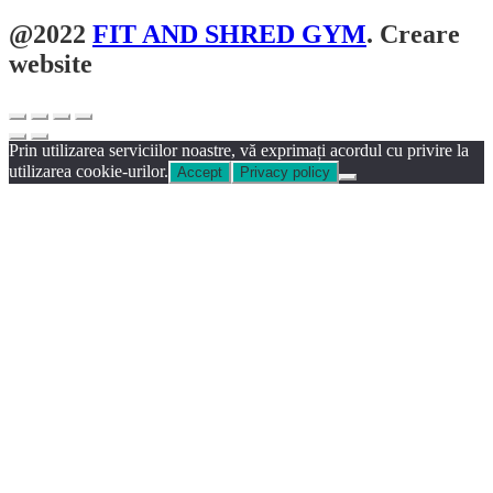
@2022
FIT AND SHRED GYM
. Creare
website
WebLife
Prin utilizarea serviciilor noastre, vă exprimați acordul cu privire la
utilizarea cookie-urilor.
Accept
Privacy policy