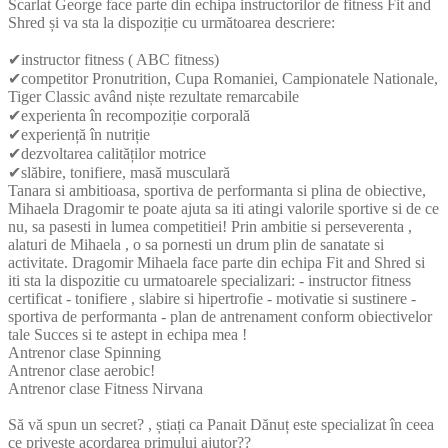
Scarlat George face parte din echipa instructorilor de fitness Fit and
Shred și va sta la dispoziție cu următoarea descriere:
✔instructor fitness ( ABC fitness)
✔competitor Pronutrition, Cupa Romaniei, Campionatele Nationale,
Tiger Classic având niște rezultate remarcabile
✔experienta în recompoziție corporală
✔experiență în nutriție
✔dezvoltarea calităților motrice
✔slăbire, tonifiere, masă musculară
Tanara si ambitioasa, sportiva de performanta si plina de obiective,
Mihaela Dragomir te poate ajuta sa iti atingi valorile sportive si de ce
nu, sa pasesti in lumea competitiei! Prin ambitie si perseverenta ,
alaturi de Mihaela , o sa pornesti un drum plin de sanatate si
activitate. Dragomir Mihaela face parte din echipa Fit and Shred si
iti sta la dispozitie cu urmatoarele specializari: - instructor fitness
certificat - ⁠tonifiere , slabire si hipertrofie - ⁠motivatie si sustinere -
⁠sportiva de performanta - ⁠plan de antrenament conform obiectivelor
tale Succes si te astept in echipa mea !
Antrenor clase Spinning
Antrenor clase aerobic!
Antrenor clase Fitness Nirvana
Să vă spun un secret? , știați ca Panait Dănuț este specializat în ceea
ce privește acordarea primului ajutor??