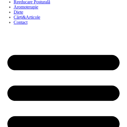
Reeducare Posturală
Aromoterapie
Diete
Cărți&Articole
Contact