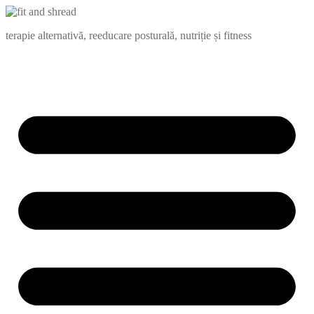
terapie alternativă, reeducare posturală, nutriție și fitness