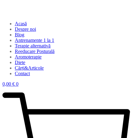
Acasă
Despre noi
Blog
Antrenamente 1 la 1
Terapie alternativă
Reeducare Posturală
Aromoterapie
Diete
Cărți&Articole
Contact
0,00
€
0